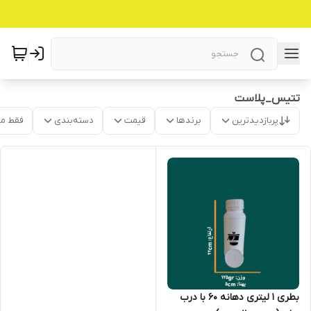
تتیس_پلاست
پربازدیدترین
برندها
قیمت
دسته‌بندی
فقط م
بطری ۱ لیتری دهانه ۶۰ با درب